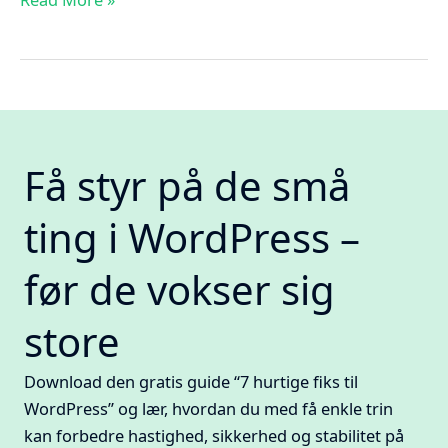
gode
vaner
med
Way
of
Life
Få styr på de små
ting i WordPress –
før de vokser sig
store
Download den gratis guide “7 hurtige fiks til
WordPress” og lær, hvordan du med få enkle trin
kan forbedre hastighed, sikkerhed og stabilitet på