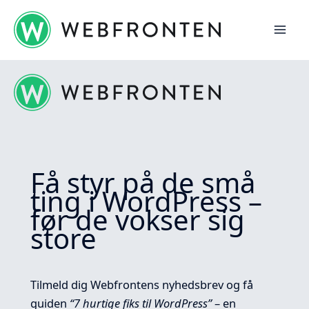
Gå
til
indholdet
Få styr på de små
ting i WordPress –
før de vokser sig
store
Tilmeld dig Webfrontens nyhedsbrev og få
guiden
“7 hurtige fiks til WordPress”
– en