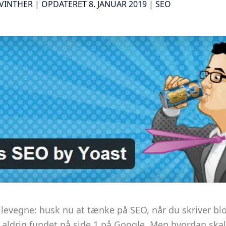
VINTHER | OPDATERET 8. JANUAR 2019 |
SEO
llevegne: husk nu at tænke på SEO, når du skriver bl
du aldrig fundet på side 1 på Google. Men hvordan skal