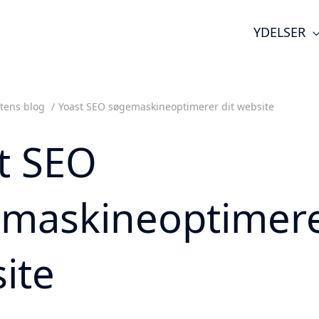
YDELSER
tens blog
Yoast SEO søgemaskineoptimerer dit website
t SEO
maskineoptimere
ite