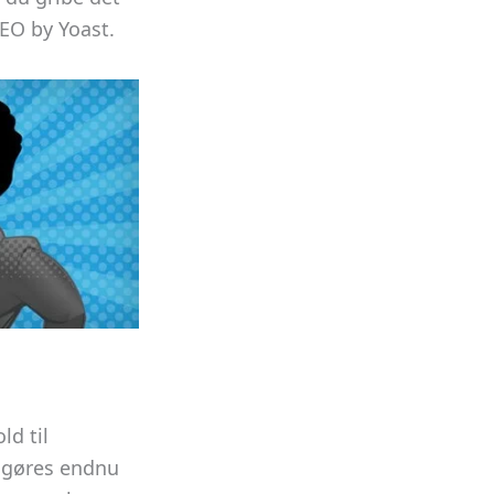
EO by Yoast.
d til
 gøres endnu