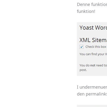
Denne funktion
funktion!
I undermenuen 
den permalinks