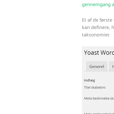
gennemgang af
Et af de først
kan definere, h
taksonomier.