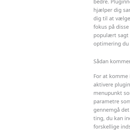
bedre. Pluginn
hjælper dig sa
dig til at vælg
fokus på disse
populært sagt
optimering du 
Sådan kommer
For at komme i
aktivere plugi
menupunkt som 
parametre som 
gennemgå det he
ting, du kan i
forskellige ind