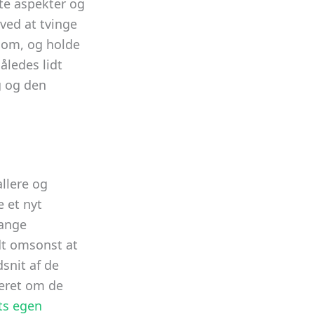
te aspekter og
 ved at tvinge
r om, og holde
åledes lidt
g og den
llere og
e et nyt
mange
dt omsonst at
dsnit af de
jeret om de
ts egen