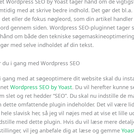
et Wordpress SEO by Yoast tager hånd om de vigtigs
mtidig med at skrive bedre indhold. Det gør det bl.a.
e det eller de fokus nøgleord, som din artikel handle
 ord gennem siden. Wordpress SEO-pluginnet tager s
 hånd om både den tekniske søgemaskineoptimerin
gør med selve indholdet af din tekst.
 du i gang med Wordpress SEO
 gang med at søgeoptimere dit website skal du insta
nnet
Wordpress SEO by Yoast
. Du vil herefter kunne s
slet og ret hedder “SEO”. Du skal nu indstille de 
dette omfattende plugin indeholder. Det vil være li
le slavisk her, så jeg vil nøjes med at vise et lille u
ndstille med dette plugin. Hvis du vil læse mere detal
stillinger, vil jeg anbefale dig at læse og gemme
Yoas