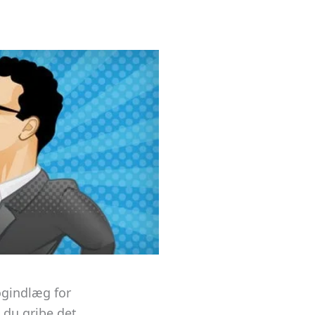
ogindlæg for
 du gribe det