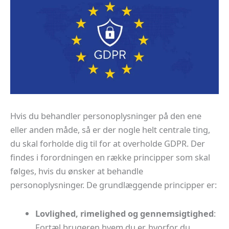
Hvis du behandler personoplysninger på den ene
eller anden måde, så er der nogle helt centrale ting,
du skal forholde dig til for at overholde GDPR. Der
findes i forordningen en række principper som skal
følges, hvis du ønsker at behandle
personoplysninger. De grundlæggende principper er:
Lovlighed, rimelighed og gennemsigtighed
:
Fortæl brugeren hvem du er, hvorfor du