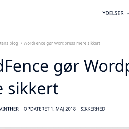
YDELSER
tens blog
WordFence gør Wordpress mere sikkert
Fence gør Word
 sikkert
VINTHER | OPDATERET 1. MAJ 2018 |
SIKKERHED