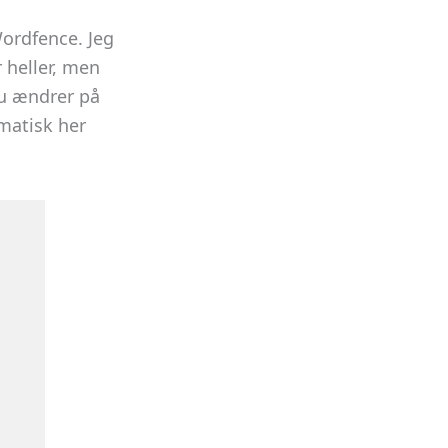
Wordfence. Jeg
 heller, men
du ændrer på
omatisk her