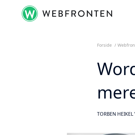
Gå
til
indholdet
Forside
Webfron
Word
mere
TORBEN HEIKEL 