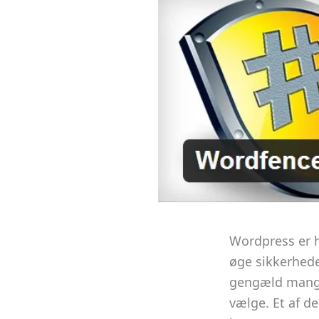
Wordpress er h
øge sikkerhede
gengæld mange 
vælge. Et af de