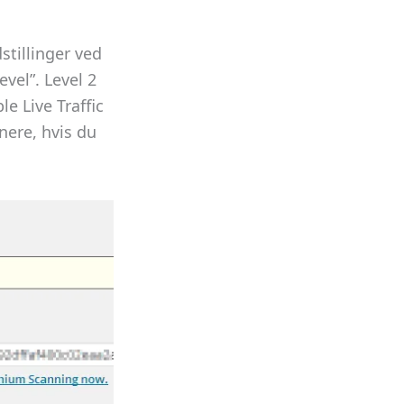
tillinger ved
vel”. Level 2
e Live Traffic
enere, hvis du