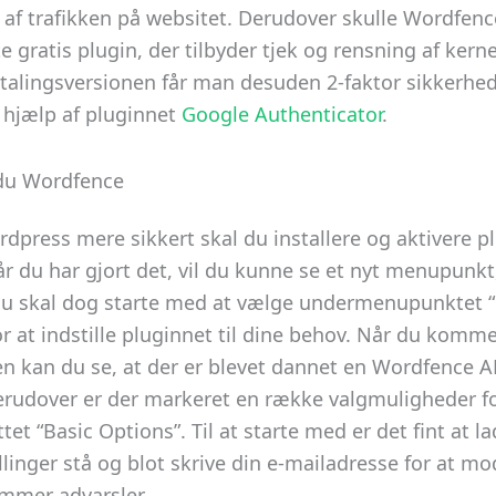
g af trafikken på websitet. Derudover skulle Wordfenc
 gratis plugin, der tilbyder tjek og rensning af kern
 betalingsversionen får man desuden 2-faktor sikkerhe
 hjælp af pluginnet
Google Authenticator
.
du Wordfence
rdpress mere sikkert skal du installere og aktivere p
år du har gjort det, vil du kunne se et nyt menupunkt
u skal dog starte med at vælge undermenupunktet “
 at indstille pluginnet til dine behov. Når du komme
en kan du se, at der er blevet dannet en Wordfence AP
rudover er der markeret en række valgmuligheder fo
ttet “Basic Options”. Til at starte med er det fint at l
llinger stå og blot skrive din e-mailadresse for at mo
ommer advarsler.