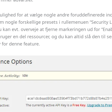
lighed for at vælge nogle andre foruddefinerede inds
m nogle forskellige presets i rullemenuen “Security Le
 kan evt. overveje at fjerne markeringen ud for “Enabl
ruger en del ressourcer, og du kan altid slå den til s
v for denne feature.