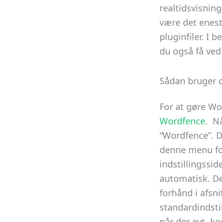
realtidsvisnin
være det eneste
pluginfiler. I
du også få ved
Sådan bruger 
For at gøre Wo
Wordfence
. N
“Wordfence”. D
denne menu for
indstillingssid
automatisk. De
forhånd i afsni
standardindsti
når der evt. k