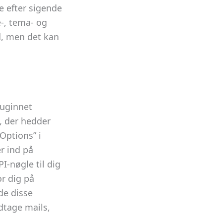
e efter sigende
e-, tema- og
d, men det kan
luginnet
, der hedder
Options” i
r ind på
I-nøgle til dig
r dig på
ade disse
dtage mails,