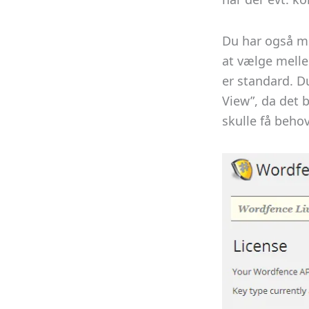
Du har også mu
at vælge melle
er standard. Du
View”, da det b
skulle få beho