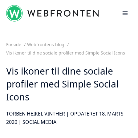
Gå
til
indholdet
Forside
Webfrontens blog
Vis ikoner til dine sociale profiler med Simple Social Icons
Vis ikoner til dine sociale
profiler med Simple Social
Icons
TORBEN HEIKEL VINTHER | OPDATERET 18. MARTS
2020 |
SOCIAL MEDIA