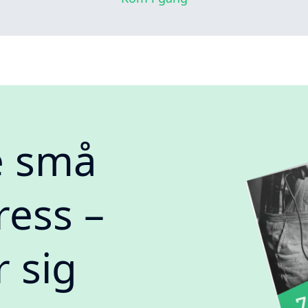
e små
ress –
r sig