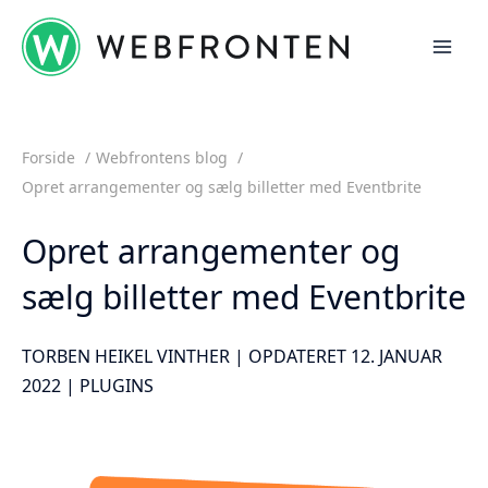
Gå
til
indholdet
Forside
Webfrontens blog
Opret arrangementer og sælg billetter med Eventbrite
Opret arrangementer og
sælg billetter med Eventbrite
TORBEN HEIKEL VINTHER | OPDATERET 12. JANUAR
2022 |
PLUGINS