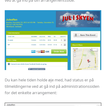
ved at gå ind på din arrangementsside:
Du kan hele tiden holde øje med, had status er på
tilmeldingerne ved at gå ind på administrationssiden
for det enkelte arrangement: