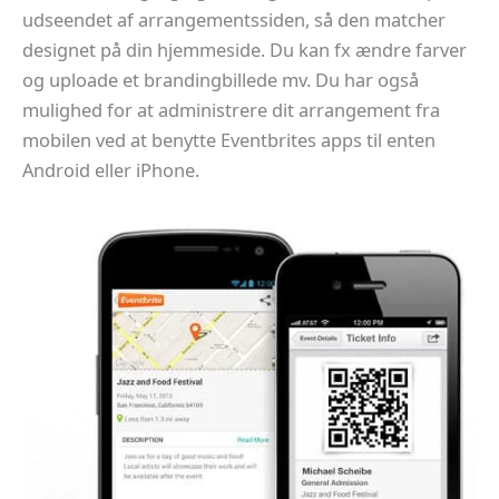
udseendet af arrangementssiden, så den matcher
designet på din hjemmeside. Du kan fx ændre farver
og uploade et brandingbillede mv. Du har også
mulighed for at administrere dit arrangement fra
mobilen ved at benytte Eventbrites apps til enten
Android eller iPhone.