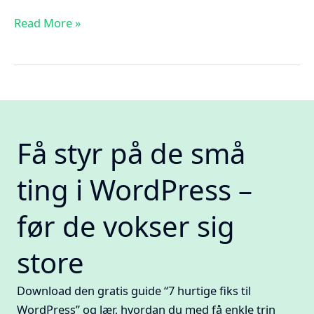
Hold
Read More »
styr
på
dine
adgangskoder
med
en
Få styr på de små
password
manager
ting i WordPress –
før de vokser sig
store
Download den gratis guide “7 hurtige fiks til
WordPress” og lær, hvordan du med få enkle trin