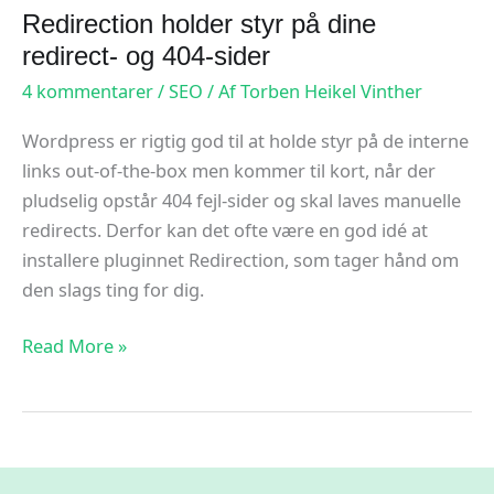
Redirection holder styr på dine
redirect- og 404-sider
4 kommentarer
/
SEO
/ Af
Torben Heikel Vinther
Wordpress er rigtig god til at holde styr på de interne
links out-of-the-box men kommer til kort, når der
pludselig opstår 404 fejl-sider og skal laves manuelle
redirects. Derfor kan det ofte være en god idé at
installere pluginnet Redirection, som tager hånd om
den slags ting for dig.
Redirection
Read More »
holder
styr
på
dine
redirect-