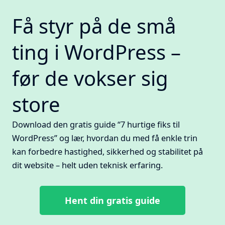
og
Få styr på de små
404-
sider
ting i WordPress –
før de vokser sig
store
Download den gratis guide “7 hurtige fiks til
WordPress” og lær, hvordan du med få enkle trin
kan forbedre hastighed, sikkerhed og stabilitet på
dit website – helt uden teknisk erfaring.
Hent din gratis guide