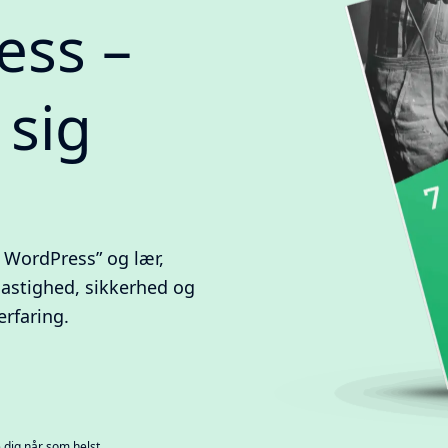
ess –
 sig
l WordPress” og lær,
hastighed, sikkerhed og
erfaring.
dig når som helst.