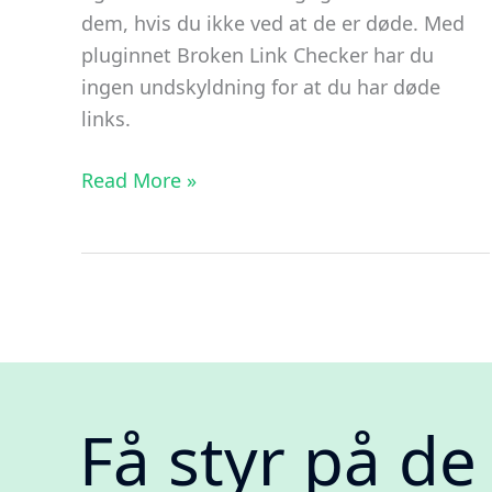
dem, hvis du ikke ved at de er døde. Med
pluginnet Broken Link Checker har du
ingen undskyldning for at du har døde
links.
Håndter
Read More »
døde
links
i
Wordpress
med
Broken
Link
Få styr på d
Checker