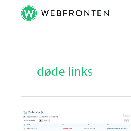
Gå
til
indholdet
døde links